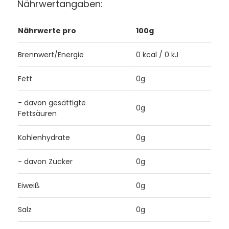
Nährwertangaben:
Nährwerte pro
100g
Brennwert/Energie
0 kcal / 0 kJ
Fett
0g
- davon gesättigte
0g
Fettsäuren
Kohlenhydrate
0g
- davon Zucker
0g
Eiweiß
0g
Salz
0g