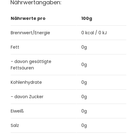
Nährwertangaben:
Nährwerte pro
100g
Brennwert/Energie
0 kcal / 0 kJ
Fett
0g
- davon gesättigte
0g
Fettsäuren
Kohlenhydrate
0g
- davon Zucker
0g
Eiweiß
0g
Salz
0g