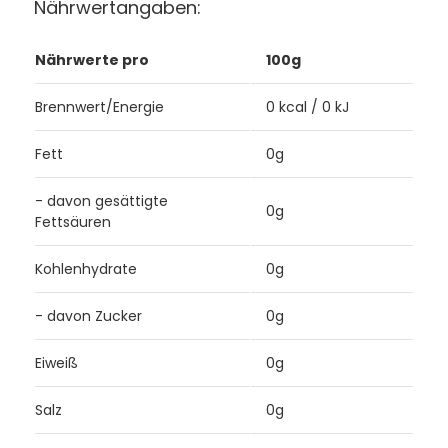
Nährwertangaben:
Nährwerte pro
100g
Brennwert/Energie
0 kcal / 0 kJ
Fett
0g
- davon gesättigte
0g
Fettsäuren
Kohlenhydrate
0g
- davon Zucker
0g
Eiweiß
0g
Salz
0g