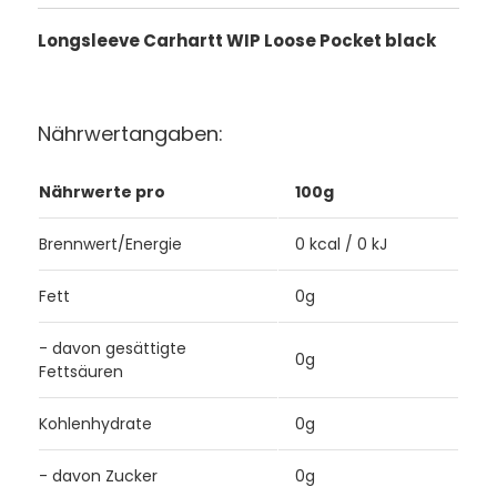
Longsleeve Carhartt WIP Loose Pocket black
Nährwertangaben:
Nährwerte pro
100g
Brennwert/Energie
0 kcal / 0 kJ
Fett
0g
- davon gesättigte
0g
Fettsäuren
Kohlenhydrate
0g
- davon Zucker
0g