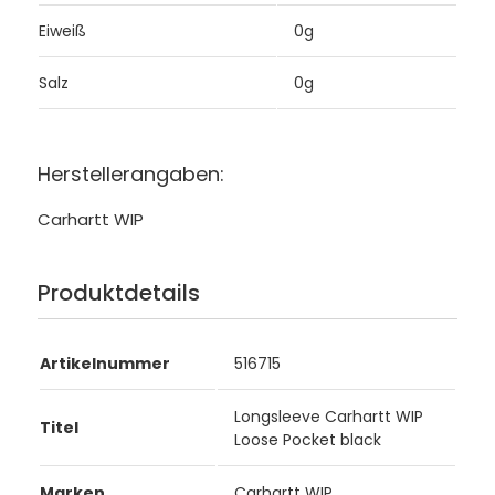
Eiweiß
0g
Salz
0g
Herstellerangaben:
Carhartt WIP
Produktdetails
Artikelnummer
516715
Longsleeve Carhartt WIP
Titel
Loose Pocket black
Marken
Carhartt WIP