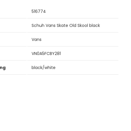
516774
Schuh Vans Skate Old Skool black
Vans
VN0A5FCBY281
ung
black/white