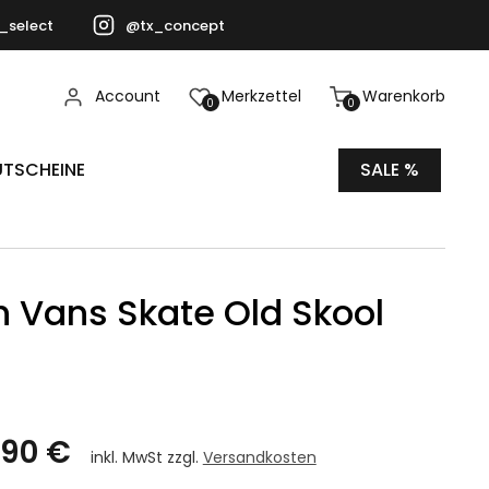
_select
@tx_concept
Account
Merkzettel
Warenkorb
0
0
TSCHEINE
SALE %
 Vans Skate Old Skool
,90 €
inkl. MwSt zzgl.
Versandkosten