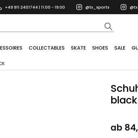
+49 911 2401744 | 11:00 - 19:00
@tx_sports
@tx
ESSOIRES
COLLECTABLES
SKATE
SHOES
SALE
GU
CK
Schuh
black
ab 84