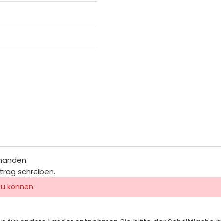
rhanden.
itrag schreiben.
zu können.