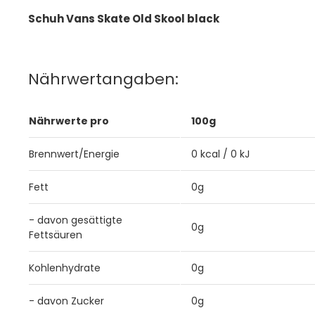
Schuh Vans Skate Old Skool black
Nährwertangaben:
Nährwerte pro
100g
Brennwert/Energie
0 kcal / 0 kJ
Fett
0g
- davon gesättigte
0g
Fettsäuren
Kohlenhydrate
0g
- davon Zucker
0g