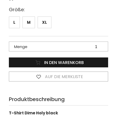
Größe:
L
M
XL
Menge
IN DEN WARENKORB
AUF DIE MERKLISTE
Produktbeschreibung
T-Shirt Dime Holy black