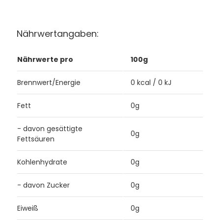
Nährwertangaben:
Nährwerte pro
100g
Brennwert/Energie
0 kcal / 0 kJ
Fett
0g
- davon gesättigte
0g
Fettsäuren
Kohlenhydrate
0g
- davon Zucker
0g
Eiweiß
0g