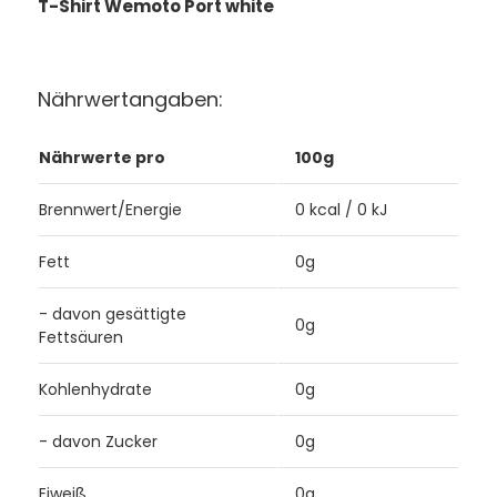
T-Shirt Wemoto Port white
Nährwertangaben:
Nährwerte pro
100g
Brennwert/Energie
0 kcal / 0 kJ
Fett
0g
- davon gesättigte
0g
Fettsäuren
Kohlenhydrate
0g
- davon Zucker
0g
Eiweiß
0g