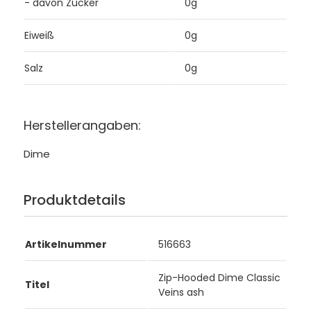
- davon Zucker
0g
Eiweiß
0g
Salz
0g
Herstellerangaben:
Dime
Produktdetails
Artikelnummer
516663
Zip-Hooded Dime Classic
Titel
Veins ash