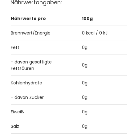
Nährwertangaben:
Nährwerte pro
100g
Brennwert/Energie
0 kcal / 0 kJ
Fett
0g
- davon gesättigte
0g
Fettsäuren
Kohlenhydrate
0g
- davon Zucker
0g
Eiweiß
0g
Salz
0g