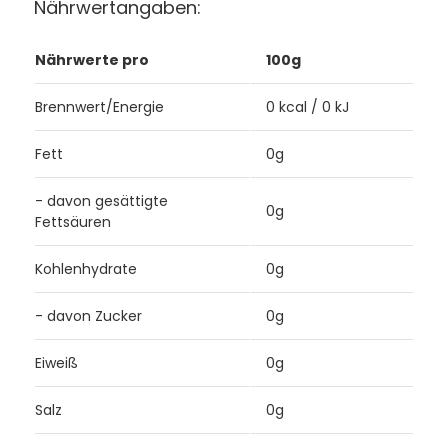
Nährwertangaben:
Nährwerte pro
100g
Brennwert/Energie
0 kcal / 0 kJ
Fett
0g
- davon gesättigte
0g
Fettsäuren
Kohlenhydrate
0g
- davon Zucker
0g
Eiweiß
0g
Salz
0g