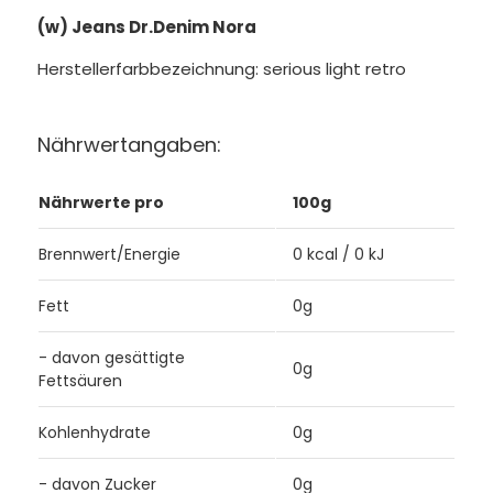
(w) Jeans Dr.Denim Nora
Herstellerfarbbezeichnung: serious light retro
Nährwertangaben:
Nährwerte pro
100g
Brennwert/Energie
0 kcal / 0 kJ
Fett
0g
- davon gesättigte
0g
Fettsäuren
Kohlenhydrate
0g
- davon Zucker
0g