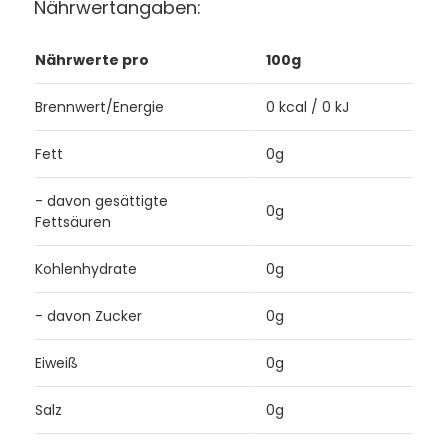
Nährwertangaben:
Nährwerte pro
100g
Brennwert/Energie
0 kcal / 0 kJ
Fett
0g
- davon gesättigte
0g
Fettsäuren
Kohlenhydrate
0g
- davon Zucker
0g
Eiweiß
0g
Salz
0g