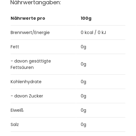
Nährwertangaben:
Nährwerte pro
100g
Brennwert/Energie
0 kcal / 0 kJ
Fett
0g
- davon gesättigte
0g
Fettsäuren
Kohlenhydrate
0g
- davon Zucker
0g
Eiweiß
0g
Salz
0g