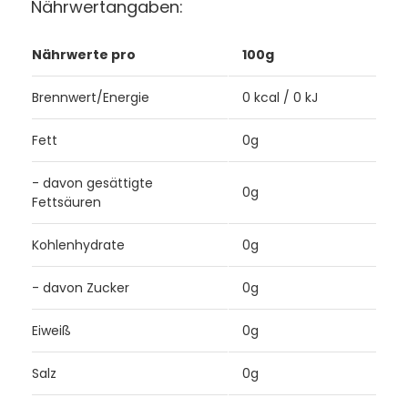
Nährwertangaben:
Nährwerte pro
100g
Brennwert/Energie
0 kcal / 0 kJ
Fett
0g
- davon gesättigte
0g
Fettsäuren
Kohlenhydrate
0g
- davon Zucker
0g
Eiweiß
0g
Salz
0g