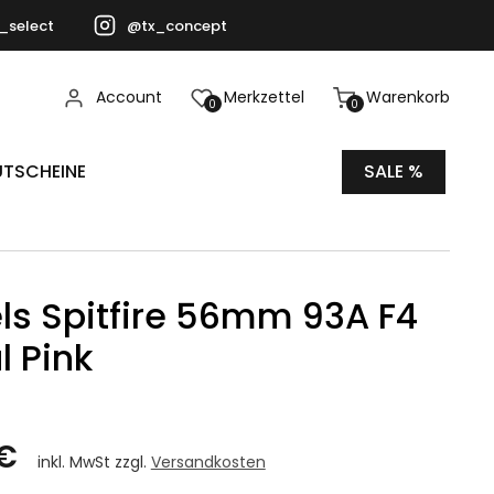
_select
@tx_concept
Account
Merkzettel
Warenkorb
0
0
TSCHEINE
SALE %
s Spitfire 56mm 93A F4
l Pink
 €
inkl. MwSt zzgl.
Versandkosten