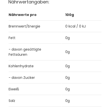
Nährwertangaben:
Nährwerte pro
100g
Brennwert/Energie
0 kcal / 0 kJ
Fett
0g
- davon gesättigte
0g
Fettsäuren
Kohlenhydrate
0g
- davon Zucker
0g
Eiweiß
0g
Salz
0g