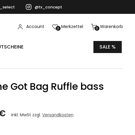
_select
@tx_concept
Account
Merkzettel
Warenkorb
0
0
TSCHEINE
SALE %
e Got Bag Ruffle bass
 €
inkl. MwSt zzgl.
Versandkosten