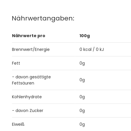
Nährwertangaben:
Nährwerte pro
100g
Brennwert/Energie
0 kcal / 0 kJ
Fett
0g
- davon gesättigte
0g
Fettsäuren
Kohlenhydrate
0g
- davon Zucker
0g
Eiweiß
0g