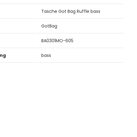
Tasche Got Bag Ruffle bass
GotBag
BA0301MO-605
ung
bass