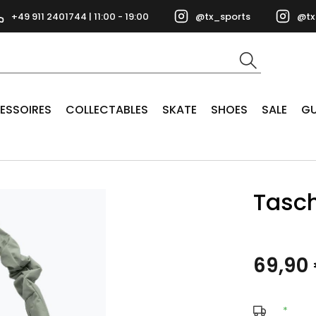
+49 911 2401744 | 11:00 - 19:00
@tx_sports
@tx
ESSOIRES
COLLECTABLES
SKATE
SHOES
SALE
GU
Tasch
69,90
*