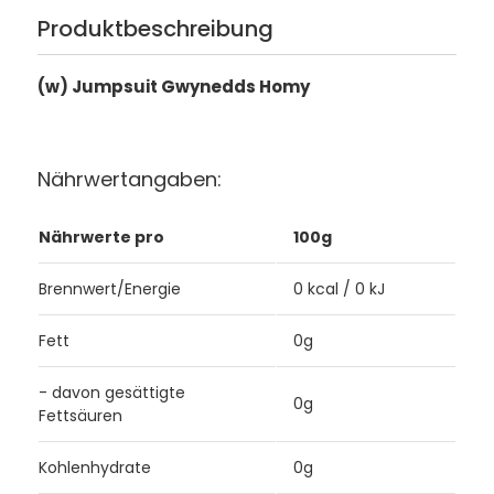
Produktbeschreibung
(w) Jumpsuit Gwynedds Homy
Nährwertangaben:
Nährwerte pro
100g
Brennwert/Energie
0 kcal / 0 kJ
Fett
0g
- davon gesättigte
0g
Fettsäuren
Kohlenhydrate
0g