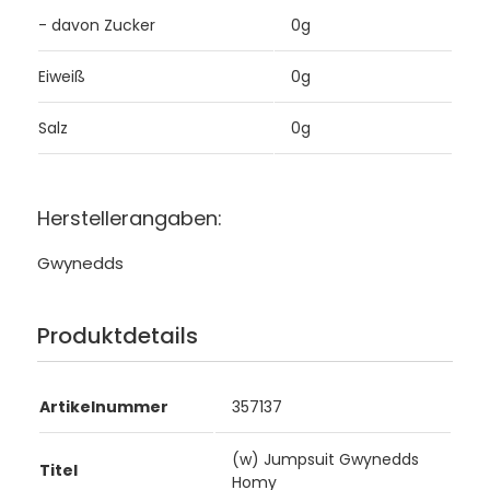
- davon Zucker
0g
Eiweiß
0g
Salz
0g
Herstellerangaben:
Gwynedds
Produktdetails
Artikelnummer
357137
(w) Jumpsuit Gwynedds
Titel
Homy