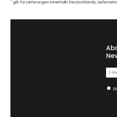
*
gilt für Lieferungen innerhalb Deutschlands, Lieferze
Abo
New
D