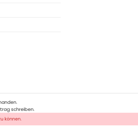
rhanden.
itrag schreiben.
zu können.