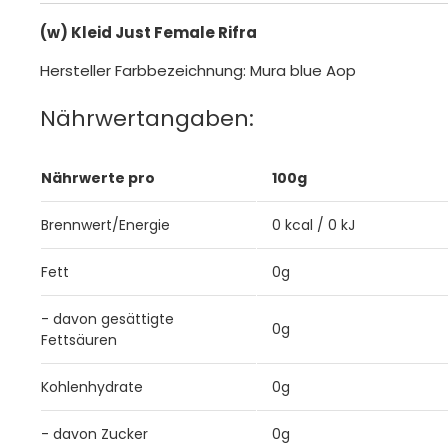
(w) Kleid Just Female Rifra
Hersteller Farbbezeichnung: Mura blue Aop
Nährwertangaben:
Nährwerte pro
100g
Brennwert/Energie
0 kcal / 0 kJ
Fett
0g
- davon gesättigte
0g
Fettsäuren
Kohlenhydrate
0g
- davon Zucker
0g