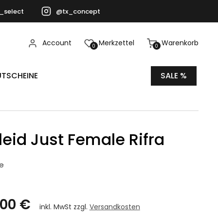
_select
@tx_concept
Account
Merkzettel
Warenkorb
0
0
TSCHEINE
SALE %
leid Just Female Rifra
e
,00 €
inkl. MwSt zzgl.
Versandkosten