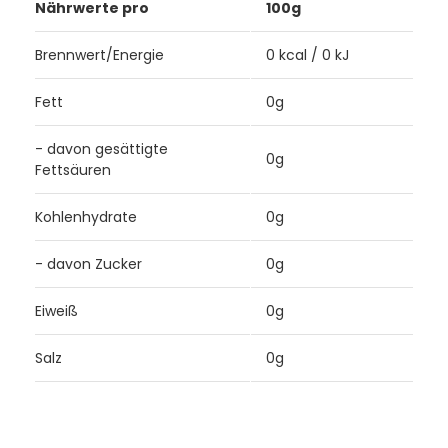
Nährwerte pro
100g
Brennwert/Energie
0 kcal / 0 kJ
Fett
0g
- davon gesättigte
0g
Fettsäuren
Kohlenhydrate
0g
- davon Zucker
0g
Eiweiß
0g
Salz
0g