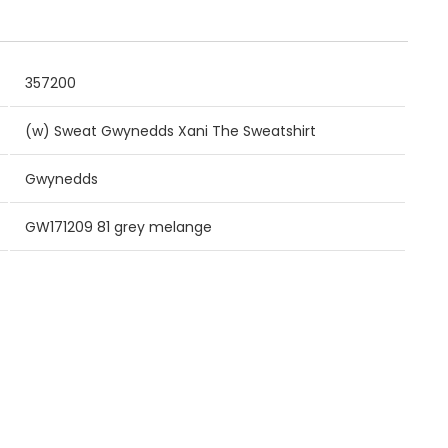
357200
(w) Sweat Gwynedds Xani The Sweatshirt
Gwynedds
GW171209 81 grey melange