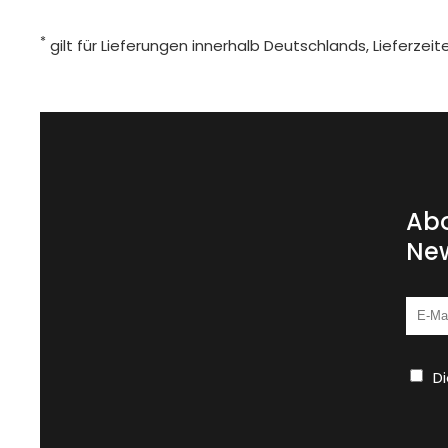
*
gilt für Lieferungen innerhalb Deutschlands, Lieferze
Abo
New
D