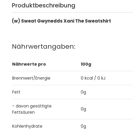
Produktbeschreibung
(w) Sweat Gwynedds Xani The Sweatshirt
Nährwertangaben:
Nährwerte pro
100g
Brennwert/Energie
0 kcal / 0 kJ
Fett
0g
- davon gesättigte
0g
Fettsäuren
Kohlenhydrate
0g