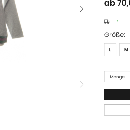
ab 70,
*
Größe:
L
M
Menge