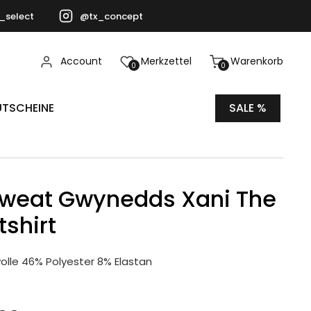
_select
@tx_concept
Account
Merkzettel
Warenkorb
0
0
TSCHEINE
SALE %
Sweat Gwynedds Xani The
shirt
lle 46% Polyester 8% Elastan