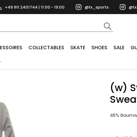
+49 911 2401744 | 11:00 - 19:00
@tx_sports
@tx
ESSOIRES
COLLECTABLES
SKATE
SHOES
SALE
GU
T
(w) 
Sweat
46% Baumwo