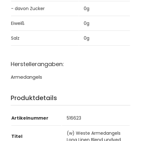
- davon Zucker
0g
Eiweiß
0g
Salz
0g
Herstellerangaben:
Armedangels
Produktdetails
Artikelnummer
516623
(w) Weste Armedangels
Titel
Long Linen Blend undyed