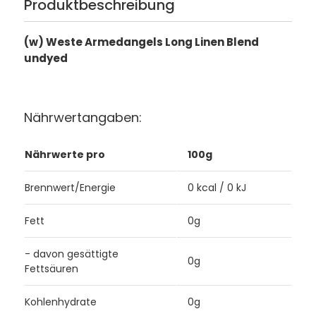
Produktbeschreibung
(w) Weste Armedangels Long Linen Blend
undyed
Nährwertangaben:
Nährwerte pro
100g
Brennwert/Energie
0 kcal / 0 kJ
Fett
0g
- davon gesättigte
0g
Fettsäuren
Kohlenhydrate
0g