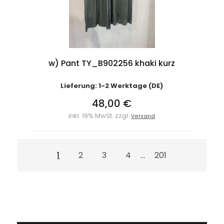
w) Pant TY_B902256 khaki kurz
Lieferung: 1-2 Werktage (DE)
48,00 €
inkl. 19% MwSt. zzgl.
Versand
1
2
3
4
201
...