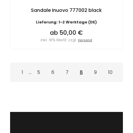
Sandale Inuovo 777002 black
Lieferung: 1-2 Werktage (DE)
ab 50,00 €
inkl. 19% MwSt. zzgl.
Versand
1
5
6
7
8
9
10
...